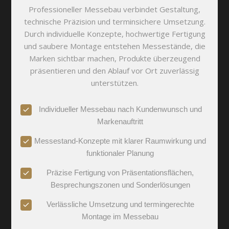
Professioneller Messebau verbindet Gestaltung,
technische Präzision und terminsichere Umsetzung.
Durch individuelle Konzepte, hochwertige Fertigung
und saubere Montage entstehen Messestände, die
Marken sichtbar machen, Produkte überzeugend
präsentieren und den Ablauf vor Ort zuverlässig
unterstützen.
Individueller Messebau nach Kundenwunsch und
Markenauftritt
Messestand-Konzepte mit klarer Raumwirkung und
funktionaler Planung
Präzise Fertigung von Präsentationsflächen,
Besprechungszonen und Sonderlösungen
Verlässliche Umsetzung und termingerechte
Montage im Messebau