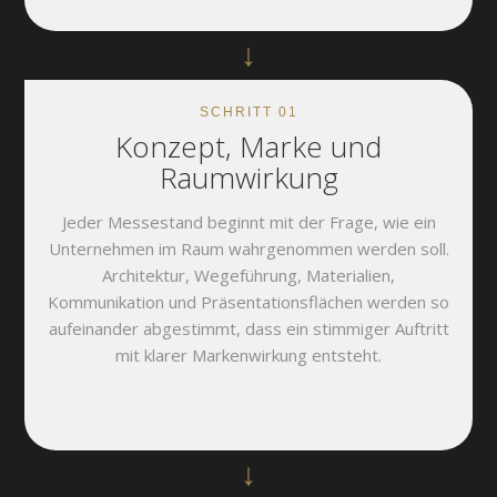
↓
SCHRITT 01
Konzept, Marke und
Raumwirkung
Jeder Messestand beginnt mit der Frage, wie ein
Unternehmen im Raum wahrgenommen werden soll.
Architektur, Wegeführung, Materialien,
Kommunikation und Präsentationsflächen werden so
aufeinander abgestimmt, dass ein stimmiger Auftritt
mit klarer Markenwirkung entsteht.
↓