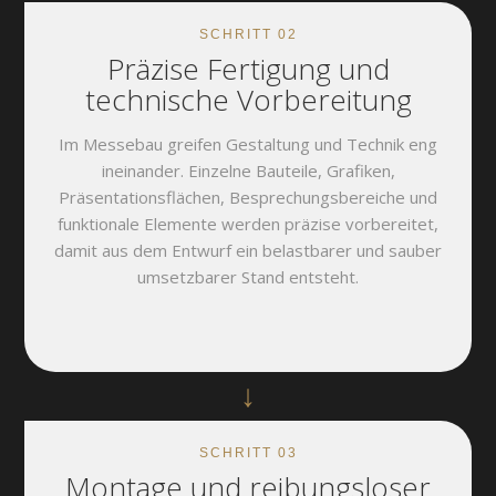
SCHRITT 02
Präzise Fertigung und
technische Vorbereitung
Im Messebau greifen Gestaltung und Technik eng
ineinander. Einzelne Bauteile, Grafiken,
Präsentationsflächen, Besprechungsbereiche und
funktionale Elemente werden präzise vorbereitet,
damit aus dem Entwurf ein belastbarer und sauber
umsetzbarer Stand entsteht.
↓
SCHRITT 03
Montage und reibungsloser